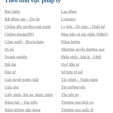
Theo lĩnh vực pháp lý
Bảo hiểm
Lao động
Bất động sản – Dự án
Logistics
Chống độc quyền/cạnh tranh
Ly hôn - Di chúc - Thừa kế
Chứng khoán/IPO
Mua bán và sáp nhập (M&A)
Công nghệ - Blockchain
Năng lượng
Di trú
Nhượng quyền thương mại
Doanh nghiệp
Phân phối - bán lẻ - F&B
Đất đai
Quỹ đầu tư
Đầu tư
Sở hữu trí tuệ
Giải quyết tranh chấp
Tài chính – Ngân hàng
Giáo dục
Thị trường/vốn
Giấy phép, thủ tục hành chính
Thu hồi nợ
Hàng hải – Tàu biển
Thương mại dịch vụ
Hàng không dân dụng
Thương mại quốc tế