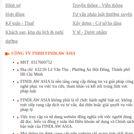
Hình sự
Truyền thông - Viễn thông
Hợp đồng
Tư vấn pháp luật thường xuyên
Kế toán - Thuế
Xây dựng - Cơ sở hạ tầng
Khách sạn, khu du lịch & nghỉ
Y tế - Dược phẩm
dưỡng
CÔNG TY TNHH FINDLAW ASIA
MST: 0317669752
Địa chỉ: 632/26 Lê Văn Thọ , Phường An Hội Đông, Thành phố
Hồ Chí Minh
FINDLAW ASIA là nền tảng cung cấp thông tin và giải pháp công
nghệ phục vụ việc tra cứu, tham khảo và kết nối trong lĩnh vực
pháp luật.
FINDLAW ASIA không phải là tổ chức hành nghề luật sư, không
trực tiếp cung cấp dịch vụ tư vấn, đại diện hoặc giải quyết vụ việc
pháp lý.
Việc truy cập và sử dụng website đồng nghĩa với việc người dùng
đã đọc, hiểu và đồng ý tuân thủ Điều khoản sử dụng và Chính sách
bảo mật của FINDLAW ASIA.
Mọi thông tin được cung cấp trên website chỉ mang tính chất tham