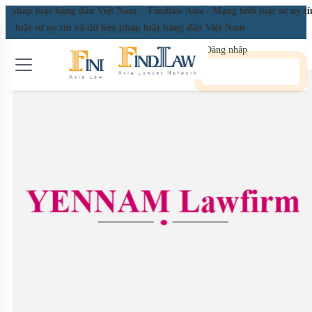
luật hàng đầu Việt Nam
Findlaw Asia - Mạng lưới luật sư uy tín và dữ l
uật sư uy tín và dữ liệu pháp luật hàng đầu Việt Nam
Đăng nhập
Đăng ký miễn phí