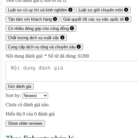
Tiêu chí đánh giá
:
(Chọn tối đa 3)
Luật sư có uy tín và kinh nghiệm
Luật sư giỏi chuyên môn
Tận tâm với khách hàng
Giải quyết tốt các vụ việc quốc tế
Có nhiều đóng góp cho cộng đồng
Chất lượng dịch vụ xuất sắc
Cung cấp dịch vụ rộng và chuyên sâu
Nội dung đánh giá:
*
Số từ đã dùng:
0
/200
Gửi đánh giá
Sort by:
Chưa có đánh giá nào.
Hiển thị
0
của
0
đánh giá
Show older reviews