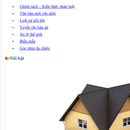
Chính sách – Kiến thức pháp luật
Văn bản mới cập nhật
Luật sư nổi bật
Tuyển tập bản án
Án lệ thế giới
Biểu mẫu
Góc nhìn đa chiều
Nổi bật