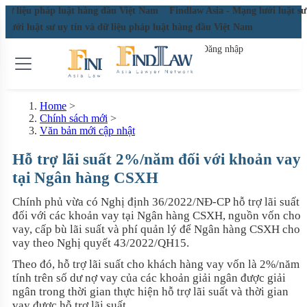
ệu pháp luật hàng đầu Việt Nam
Findlaw Asia - Mạng lưới luật sư uy tín 
i luật sư uy tín và dữ liệu pháp luật hàng đầu Việt Nam
Đăng nhập
Đăng ký miễn phí
Home
>
Chính sách mới
>
Văn bản mới cập nhật
Hỗ trợ lãi suất 2%/năm đối với khoản vay
tại Ngân hàng CSXH
Chính phủ vừa có Nghị định 36/2022/NĐ-CP hỗ trợ lãi suất
đối với các khoản vay tại Ngân hàng CSXH, nguồn vốn cho
vay, cấp bù lãi suất và phí quản lý để Ngân hàng CSXH cho
vay theo Nghị quyết 43/2022/QH15.
Theo đó, hỗ trợ lãi suất cho khách hàng vay vốn là 2%/năm
tính trên số dư nợ vay của các khoản giải ngân được giải
ngân trong thời gian thực hiện hỗ trợ lãi suất và thời gian
vay được hỗ trợ lãi suất.