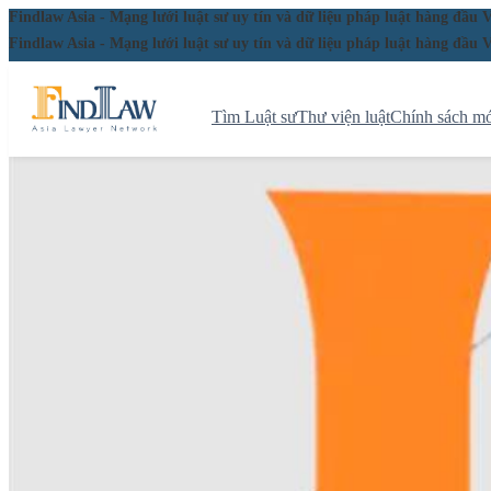
Findlaw Asia - Mạng lưới luật sư uy tín và dữ liệu pháp luật hàng đ
Findlaw Asia - Mạng lưới luật sư uy tín và dữ liệu pháp luật hàng đ
Tìm Luật sư
Thư viện luật
Chính sách mớ