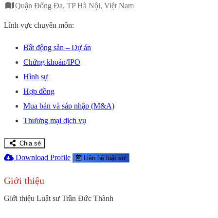
Quận Đống Đa, TP Hà Nội, Việt Nam
Lĩnh vực chuyên môn:
Bất động sản – Dự án
Chứng khoán/IPO
Hình sự
Hợp đồng
Mua bán và sáp nhập (M&A)
Thương mại dịch vụ
Chia sẻ
Download Profile
Liên hệ luật sư
Giới thiệu
Giới thiệu Luật sư Trần Đức Thành