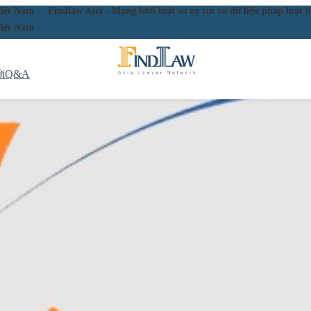
ầu Việt Nam
Findlaw Asia - Mạng lưới luật sư uy tín và dữ liệu pháp lu
ầu Việt Nam
i
Q&A