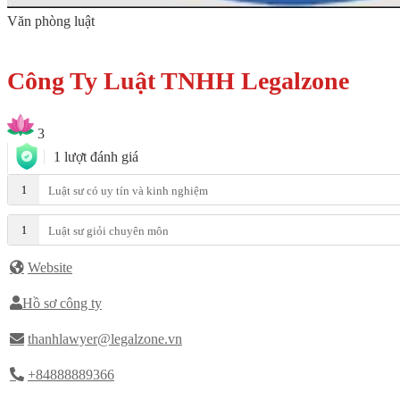
Văn phòng luật
Công Ty Luật TNHH Legalzone
3
1 lượt đánh giá
1
Luật sư có uy tín và kinh nghiệm
1
Luật sư giỏi chuyên môn
Website
Hồ sơ công ty
thanhlawyer@legalzone.vn
+84888889366