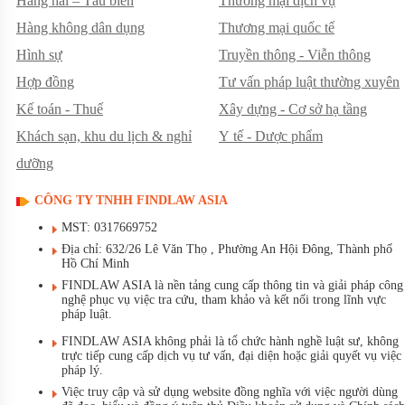
Hàng hải – Tàu biển
Thương mại dịch vụ
Hàng không dân dụng
Thương mại quốc tế
Hình sự
Truyền thông - Viễn thông
Hợp đồng
Tư vấn pháp luật thường xuyên
Kế toán - Thuế
Xây dựng - Cơ sở hạ tầng
Khách sạn, khu du lịch & nghỉ
Y tế - Dược phẩm
dưỡng
CÔNG TY TNHH FINDLAW ASIA
MST: 0317669752
Địa chỉ: 632/26 Lê Văn Thọ , Phường An Hội Đông, Thành phố
Hồ Chí Minh
FINDLAW ASIA là nền tảng cung cấp thông tin và giải pháp công
nghệ phục vụ việc tra cứu, tham khảo và kết nối trong lĩnh vực
pháp luật.
FINDLAW ASIA không phải là tổ chức hành nghề luật sư, không
trực tiếp cung cấp dịch vụ tư vấn, đại diện hoặc giải quyết vụ việc
pháp lý.
Việc truy cập và sử dụng website đồng nghĩa với việc người dùng