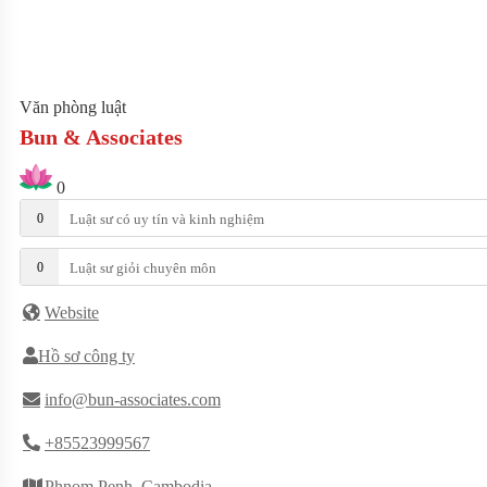
Văn phòng luật
Bun & Associates
0
0
Luật sư có uy tín và kinh nghiệm
0
Luật sư giỏi chuyên môn
Website
Hồ sơ công ty
info@bun-associates.com
+85523999567
Phnom Penh, Cambodia