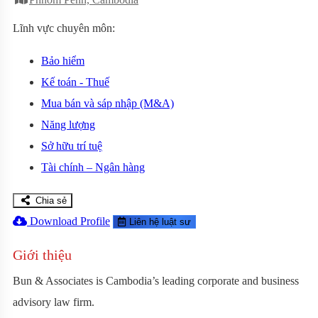
Lĩnh vực chuyên môn:
Bảo hiểm
Kế toán - Thuế
Mua bán và sáp nhập (M&A)
Năng lượng
Sở hữu trí tuệ
Tài chính – Ngân hàng
Chia sẻ
Download Profile
Liên hệ luật sư
Giới thiệu
Bun & Associates is Cambodia’s leading corporate and business
advisory law firm.