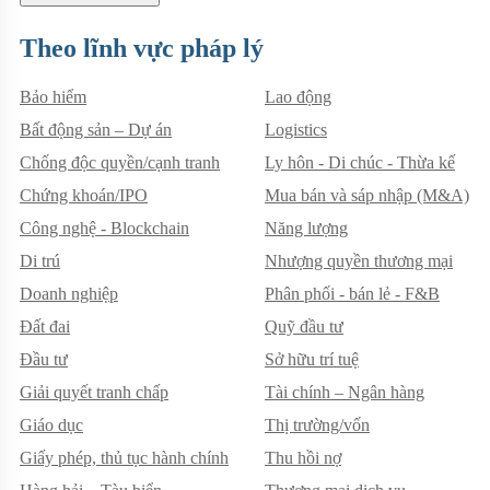
Theo lĩnh vực pháp lý
Bảo hiểm
Lao động
Bất động sản – Dự án
Logistics
Chống độc quyền/cạnh tranh
Ly hôn - Di chúc - Thừa kế
Chứng khoán/IPO
Mua bán và sáp nhập (M&A)
Công nghệ - Blockchain
Năng lượng
Di trú
Nhượng quyền thương mại
Doanh nghiệp
Phân phối - bán lẻ - F&B
Đất đai
Quỹ đầu tư
Đầu tư
Sở hữu trí tuệ
Giải quyết tranh chấp
Tài chính – Ngân hàng
Giáo dục
Thị trường/vốn
Giấy phép, thủ tục hành chính
Thu hồi nợ