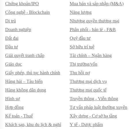
Chứng khoán/IPO
Mua bán và sáp nhập (M&A)
Công nghệ - Blockchain
Năng lượng
Di trú
Nhượng quyền thương mại
Doanh nghiệp
Phân phối - bán lẻ - F&B
Đất đai
Quỹ đầu tư
Đầu tư
Sở hữu trí tuệ
Giải quyết tranh chấp
Tài chính – Ngân hàng
Giáo dục
Thị trường/vốn
Giấy phép, thủ tục hành chính
Thu hồi nợ
Hàng hải – Tàu biển
Thương mại dịch vụ
Hàng không dân dụng
Thương mại quốc tế
Hình sự
Truyền thông - Viễn thông
Hợp đồng
Tư vấn pháp luật thường xuyên
Kế toán - Thuế
Xây dựng - Cơ sở hạ tầng
Khách sạn, khu du lịch & nghỉ
Y tế - Dược phẩm