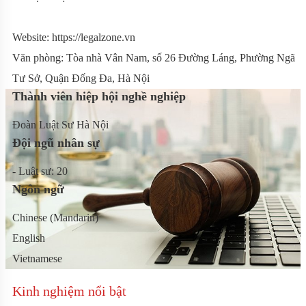
Website: https://legalzone.vn
Văn phòng: Tòa nhà Vân Nam, số 26 Đường Láng, Phường Ngã
Tư Sở, Quận Đống Đa, Hà Nội
Thành viên hiệp hội nghề nghiệp
Đoàn Luật Sư Hà Nội
Đội ngũ nhân sự
- Luật sư: 20
Ngôn ngữ
Chinese (Mandarin)
English
Vietnamese
Kinh nghiệm nổi bật