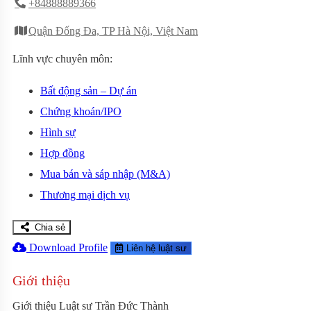
+84888889366
Quận Đống Đa, TP Hà Nội, Việt Nam
Lĩnh vực chuyên môn:
Bất động sản – Dự án
Chứng khoán/IPO
Hình sự
Hợp đồng
Mua bán và sáp nhập (M&A)
Thương mại dịch vụ
Chia sẻ
Download Profile
Liên hệ luật sư
Giới thiệu
Giới thiệu Luật sư Trần Đức Thành