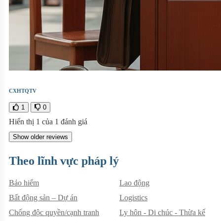
CXHTQTV
1
0
Hiển thị
1
của
1
đánh giá
Show older reviews
Theo lĩnh vực pháp lý
Bảo hiểm
Lao động
Bất động sản – Dự án
Logistics
Chống độc quyền/cạnh tranh
Ly hôn - Di chúc - Thừa kế